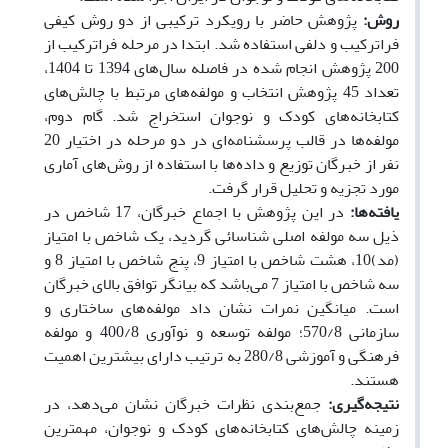
روش:
پژوهش حاضر با رویکرد ترکیبی از دو روش کیفی
فراترکیب و دلفی استفاده شد. ابتدا در مرحله فراترکیب از
200 پژوهش انجام شده در فاصله سال‌های 1394 تا 1404،
تعداد 45 پژوهش انتخاب و مولفه‌های مرتبط با چالش‌های
کتابخانه‌های کودک و نوجوان استخراج شد. گام دوم،
مولفه‌ها در قالب پرسشنامه‌ای در دو مرحله در اختیار 20
نفر از خبرگان توزیع و داده‌ها با استفاده از روش‌های آماری
مورد تجزیه و تحلیل قرار گرفت.
یافته‌ها:
در این پژوهش با اجماع خبرگان، 17 شاخص در
ذیل سه مولفه اصلی شناسائی گردید، یک شاخص با امتیاز
(مد)10، هشت شاخص با امتیاز 9، پنج شاخص با امتیاز 8 و
سه شاخص با امتیاز 7 می‌باشد که بیانگر توافق بالای خبرگان
است. میانگین نمرات نشان داد مولفه‌های ساختاری و
سازمانی 570/8؛ مولفه توسعه و نوآوری 400/8 و مولفه
فرهنگی و آموزشی 280/8 به ترتیب دارای بیشترین اهمیت
هستند.
نتیجه‌گیری:
جمع‌بندی نظرات خبرگان نشان می‌دهد، در
زمینه چالش‌های کتابخانه‌های کودک و نوجوان، مهمترین