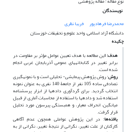
نوع مقاله : مقاله پژوهشی
نویسندگان
محمدرضا فرهادپور
فریبا نظری
دانشگاه آزاد اسلامی، واحد علوم و تحقیقات خوزستان
چکیده
هدف:
ا
ین مطالعه با هدف تعیین عوامل مؤثر بر مقاومت در
برابر تغییر در کتابخانه­های عمومی آذربایجان غربی انجام
شده است.
روش
: روش پژوهش پیمایشی- تحلیلی است و با نمونه­گیری
تصادفی ساده 105 نفر از جامعۀ 140 نفری به عنوان نمونه
انتخاب گردید. برای گردآوری داده­ها از ابزار پرسشنامه
استفاده شد و داده­ها با استفاده از محاسبات آماری از قبیل
میانگین، انحراف معیار، و همبستگی پیرسون مورد تحلیل
قرار گرفت.
یافته‌ها
: در این پژوهش عواملی همچون عدم آگاهی
کارکنان از علت تغییر، نگرانی از نتیجۀ تغییر، نگرانی از به