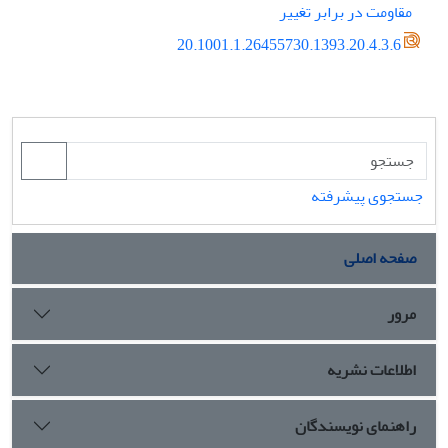
مقاومت در برابر تغییر
20.1001.1.26455730.1393.20.4.3.6
جستجوی پیشرفته
صفحه اصلی
مرور
اطلاعات نشریه
راهنمای نویسندگان