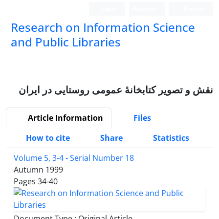
Login
Register
Persian
Research on Information Science
and Public Libraries
نقش و تصویر کتابخانۀ عمومی روستایی در ایران
Article Information
Files
How to cite
Share
Statistics
Volume 5, 3-4 - Serial Number 18
Autumn 1999
Pages
34-40
Document Type : Original Article