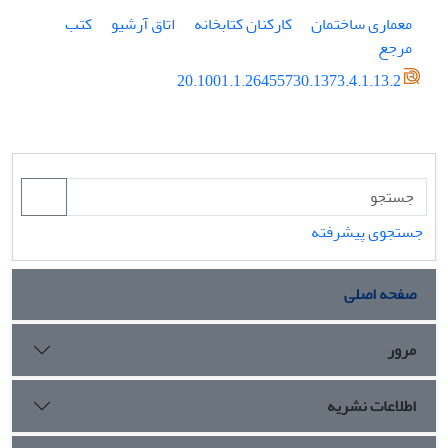
معماری ساختمان
کارکنان کتابخانه
اتاق آرشیو
کتب
مرجع
20.1001.1.26455730.1373.4.1.13.2
جستجوی پیشرفته
صفحه اصلی
مرور
اطلاعات نشریه