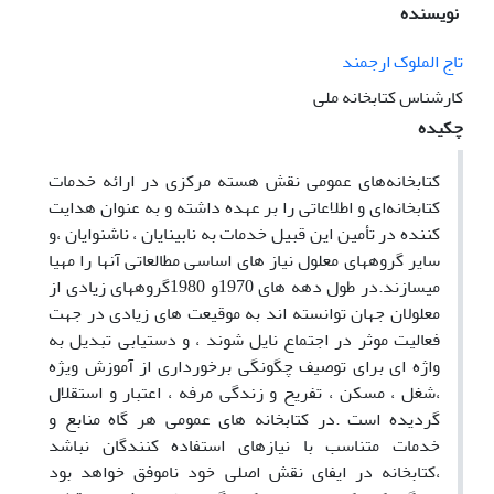
نویسنده
تاج الملوک ارجمند
کارشناس کتابخانه ملی
چکیده
کتابخانه‌های عمومی نقش هسته مرکزی در ارائه خدمات
کتابخانه‌ای و اطلاعاتی را بر عهده داشته و به عنوان هدایت
کننده در تأمین این قبیل خدمات به نابینایان ، ناشنوایان ،و
سایر گروههای معلول نیاز های اساسی مطالعاتی آنها را مهیا
میسازند.در طول دهه های 1970و 1980گروههای زیادی از
معلولان جهان توانسته اند به موقیعت های زیادی در جهت
فعالیت موثر در اجتماع نایل شوند ، و دستیابی تبدیل به
واژه ای برای توصیف چگونگی برخورداری از آموزش ویژه
،شغل ، مسکن ، تفریح و زندگی مرفه ، اعتبار و استقلال
گردیده است .در کتابخانه های عمومی هر گاه منابع و
خدمات متناسب با نیازهای استفاده کنندگان نباشد
،کتابخانه در ایفای نقش اصلی خود ناموفق خواهد بود