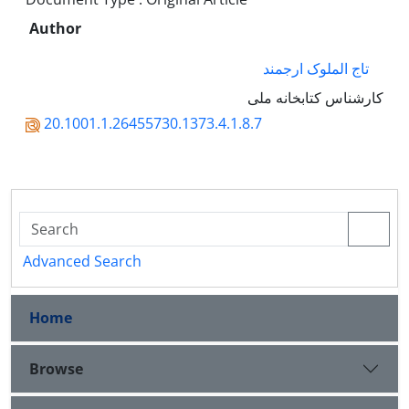
Author
تاج الملوک ارجمند
کارشناس کتابخانه ملی
20.1001.1.26455730.1373.4.1.8.7
Advanced Search
Home
Browse