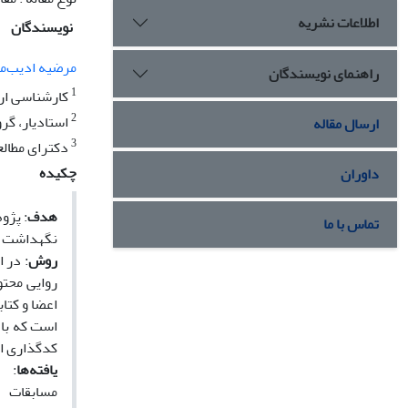
اطلاعات نشریه
نویسندگان
مرضیه ادیب‌
راهنمای نویسندگان
1
کارشناسی ارش
2
استادیار، گرو
ارسال مقاله
3
دکترای مطالع
چکیده
داوران
هدف
: پژو
تماس با ما
نگهداشت آ
روش
: در 
است که با 
کدگذاری اش
یافته‌‌ها
: 
مسابقات 