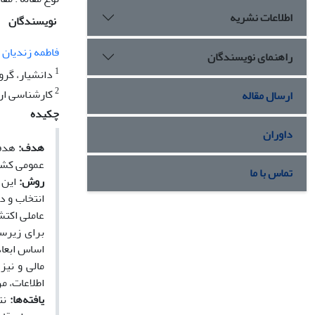
اطلاعات نشریه
نویسندگان
فاطمه زندیان
راهنمای نویسندگان
1
دانشیار، گرو
2
کارشناسی ارش
ارسال مقاله
چکیده
داوران
هدف
:
هدف 
عمومی کشو
تماس با ما
روش‌:
انتخاب و درنهای
اساس ابعاد
مالی و نیز
اطلاعات، مر
یافته‌ها:
نت