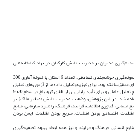
م‌گیری مدیران بر مدیریت دانش کارکنان در نهاد کتابخانه‌های
این پژوهش از نوع توصیفی-همبستگی است. در تعیین جامعه آماری ازطریق نمونه­‌گیری خوشه‌بندی تصادفی، تعداد 6 استان با نمونۀ آماری 300
های محقق
ساخته بود. برای تجزیه‌وتحلیل داده‌ها از آزمون‌­های تحلیل
عاملی اکتشافی و رگرسیون چندگانه استفاده شد. برای تائید روایی پرسش‌نامه از نتایج تحلیل عاملی و برای تأیید پایایی آن از آلفای کرونباخ در سطح 95/0
ابعاد بهبود تصمیم‌گیری استفاده شد. در این پژوهش، وضعیت مدیریت دانش (متغیر ملاک) بر
 انسانی، فناوری اطلاعات، فرایند، فرهنگ، راهبرد سازمانی، منابع
اطلاعات، اقتصادی بودن اطلاعات، سریع بودن اطلاعات، ایمن بودن
بع انسانی، فرهنگ و فرایند و نیز همه ابعاد بهبود تصمیم
گیری