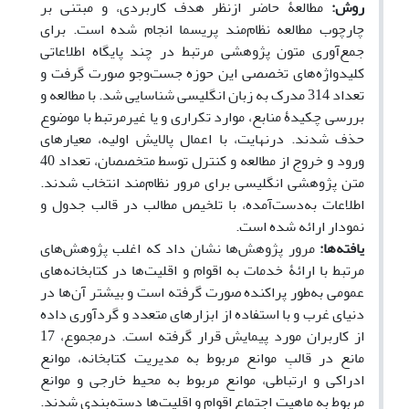
روش:
مطالعۀ حاضر ازنظر هدف کاربردی، و مبتنی بر
چارچوب مطالعه نظام‌مند پریسما انجام شده است. برای
جمع‌آوری متون پژوهشی مرتبط در چند پایگاه‌ اطلاعاتی
کلیدواژه‌های تخصصی این حوزه جست‌وجو صورت گرفت و
تعداد 314 مدرک به زبان انگلیسی شناسایی شد. با مطالعه و
بررسی چکیدۀ منابع، موارد تکراری و یا غیرمرتبط با موضوع
حذف شدند. درنهایت، با اعمال پالایش اولیه، معیارهای
ورود و خروج از مطالعه و کنترل توسط متخصصان، تعداد 40
متن پژوهشی انگلیسی برای مرور نظام‌مند انتخاب شدند.
اطلاعات به‌دست‌آمده، با تلخیص مطالب در قالب جدول و
نمودار ارائه شده است.
یافته‌­ها:
مرور پژوهش‌­ها نشان داد که اغلب پژوهش‌های
مرتبط با ارائۀ خدمات به اقوام و اقلیت‌ها در کتابخانه‌های
عمومی به‌طور پراکنده صورت گرفته است و بیشتر آن‌ها در
دنیای غرب و با استفاده از ابزارهای متعدد و گردآوری داده
از کاربران مورد پیمایش قرار گرفته است. درمجموع، 17
مانع در قالبِ موانع مربوط به مدیریت کتابخانه، موانع
ادراکی و ارتباطی، موانع مربوط به محیط خارجی و موانع
مربوط به ماهیت اجتماع اقوام و اقلیت‌ها دسته‌بندی شدند.