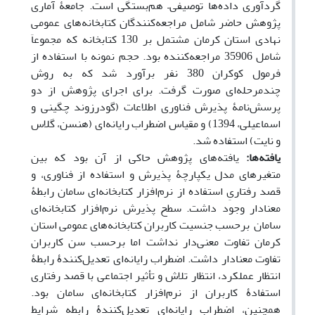
گردآوری داده­‌ها توصیفی– هم
بستگی است. جامعۀ آماری
پژوهش حاضر شامل مراجعه‌کنندگان کتابخانه‌های عمومی
‌نهادی استان کرمان مشتمل بر 130 کتابخانه که مجموعاَ
شامل 35906 مراجعه
کننده بود. حجم نمونه با استفاده از
فرمول کوکران 380 نفر برآورد شد که به روش
چندمرحله‌ای صورت گرفت. برای اجرای پژوهش از دو
پرسش‌نامۀ پذیرش فناوری اطلاعات (گودرزوند‌ چگینی و
اسماعیلی، 1394) و مقیاس اضطراب رایانه‌ای (هنسن، گلاس
و نایت) استفاده شد.
یافته­‌ها:
یافته‌های پژوهش حاکی از آن بود که بین
متغیرهای مدل یکپارچۀ پذیرش و استفاده از فناوری، و
قصد رفتاریِ استفاده از نرم‌افزار کتابخانه‌ای سامان رابطۀ
معنادار وجود داشت. سطح پذیرش نرم‌افزار کتابخانه‌ای
سامان برحسب جنسیت کاربران کتابخانه‌های عمومی استان
کرمان تفاوت معنی‌دار نداشت اما برحسب سن کاربران
تفاوت معنادار داشت. اضطراب رایانه‌ای تعدیل‌کنندۀ رابطۀ
انتظار عملکرد، انتظار تلاش و تأثیر اجتماعی با قصد رفتاری
استفادۀ کاربران از نرم‌افزار کتابخانه‌ای سامان بود.
همچنین، اضطراب رایانه‌ای تعدیل‌کنندۀ رابطه شرایط