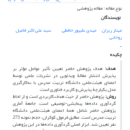
نوع مقاله : مقاله پژوهشی
نویسندگان
مهناز ریزان
مهدی علیپور حافظی
سید علی اکبر فامیل
روحانی
-
چکیده
هدف‌:
هدف پژوهش حاضر تعیین تأثیر عوامل مؤثر بر
پذیرش انتشار مقالۀ‌ ویدئویی در نشریات علمی توسط
اعضای هیئت‌علمی دانشگاه تربیت مدرس با به‌کارگیری
مدل یکپارچۀ پذیرش و کاربرد فناوری است.
روش:
پژوهش حاضر از حیث هدف،کاربردی است و از لحاظِ
گردآوری داده‌ها پیمایشی-توصیفی است. جامعۀ آماری
پژوهش حاضر شامل همۀ اعضای هیئت‌علمی ‌دانشگاه
تربیت مدرس است. مطابق فرمول کوکران، حجم نمونه 273
نفر تعیین شد. ابزار اصلی گردآوری داده‌ها در این پژوهش