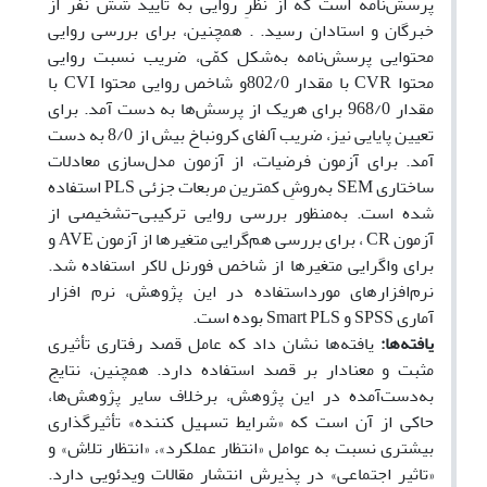
پرسش‌نامه است که از نظرِ روایی به تأیید شش نفر از
خبرگان و استادان رسید. . همچنین، برای بررسی روایی
محتوایی پرسش‌نامه به‌شکل کمّی، ضریب نسبت روایی
محتوا
CVR
با مقدار 802/0و شاخص روایی محتوا
CVI
با
مقدار 968/0 برای هریک از پرسش‌ها به دست آمد. برای
تعیین پایایی نیز، ضریب آلفای کرونباخ بیش از 8/0 به دست
آمد. برای آزمون فرضیات، از آزمون مدل‌سازی معادلات
ساختاری
SEM
به‌روشِ کمترین مربعات جزئی
PLS
استفاده
شده است. به‌منظور بررسی روایی ترکیبی-تشخیصی از
آزمون
CR
، برای بررسی هم‌گرایی متغیرها از آزمون
AVE
و
برای واگرایی متغیرها از شاخص فورنل لاکر استفاده شد.
نرم‌افزارهای مورداستفاده در این پژوهش، نرم افزار
آماری
SPSS
و
Smart PLS
بوده است.
یافته‌ها:
یافته‌ها نشان داد که عامل قصد رفتاری تأثیری
مثبت و معنادار بر قصد استفاده دارد. همچنین، نتایج
به‌دست‌آمده در این پژوهش، برخلاف سایر پژوهش‌ها،
حاکی از آن است که «شرایط تسهیل کننده» تأثیرگذاری
بیشتری نسبت به عوامل «انتظار عملکرد»، «انتظار تلاش» و
«تاثیر اجتماعی» در پذیرش انتشار مقالات ویدئویی دارد.