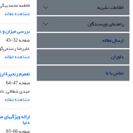
فاطمه محمدبیگی
اطلاعات نشریه
مشاهده مقاله
راهنمای نویسندگان
بررسی میزان و ع
صفحه
32-45
ارسال مقاله
علیرضا رستمی‌گو
مشاهده مقاله
داوران
تماس با ما
تعمیم زنجیرۀ ارزش پورتر به فعالیت‎های کتا
صفحه
47-64
مهدی شقاقی، ناد
مشاهده مقاله
ارائه ویژگیهای 
دنیا
صفحه
66-93