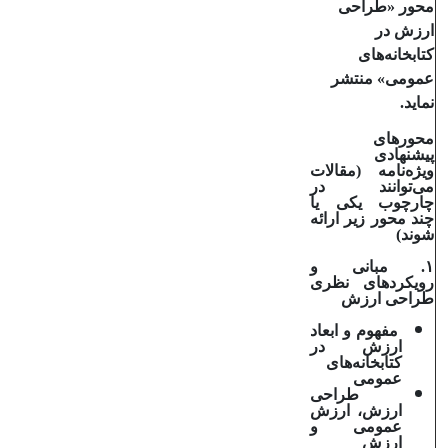
محور «طراحی
ارزش در
کتابخانه‌های
عمومی» منتشر
نماید.
محورهای
پیشنهادی
ویژه‌نامه
(
مقالات
می‌توانند در
چارچوب یکی یا
چند محور زیر ارائه
شوند)
۱
. مبانی و
رویکردهای نظری
طراحی ارزش
مفهوم و ابعاد
ارزش در
کتابخانه‌های
عمومی
طراحی
ارزش، ارزش
عمومی و
ارزش