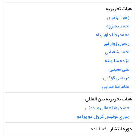
هیات تحریریه
زهرا اباذری
احمد به‌پژوه
محمدرضا داورپناه
رسول زوارقی
احمد شعبانی
مژده سلاجقه
علی معینی
مرتضی کوکبی
غلامرضا فدایی
هیات تحریریه بین المللی
حمیدرضا جمالی مهموئی
جورج موئیس کرول دو پرادو
دوره انتشار
فصلنامه