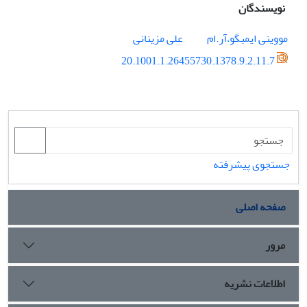
نویسندگان
مووینی ایمبگو،آر.ام
علی مزینانی
20.1001.1.26455730.1378.9.2.11.7
جستجوی پیشرفته
صفحه اصلی
مرور
اطلاعات نشریه