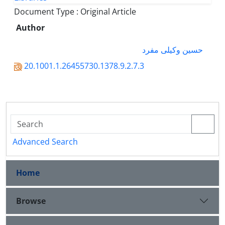
Document Type : Original Article
Author
حسین وکیلی مفرد
20.1001.1.26455730.1378.9.2.7.3
Advanced Search
Home
Browse