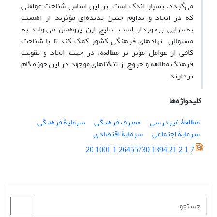
می‌گردد، بسیار اندک است. بر این اساس شناخت عواملی
که در ایجاد و تداوم چنین پدیده‌ای مؤثرند از اهمیت
به‌سزایی برخوردار است. نتایج این پژوهش می‌تواند به
مسئولان نهادهای فرهنگی کشور کمک کند تا با شناخت
کافی از عوامل مؤثر بر مطالعه، در جهت ایجاد و تقویت
فرهنگ مطالعه و خروج از تنگناهای موجود در این حوزه گام
بردارند.
کلیدواژه‌ها
مطالعۀ غیردرسی
مصرف فرهنگی
سرمایۀ فرهنگی
سرمایۀ اجتماعی
سرمایۀ اقتصادی
20.1001.1.26455730.1394.21.2.1.7