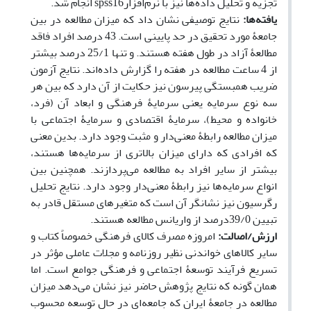
تجزیه و تحلیل داده‌ها نیز با نرم‌افزار
spss16
انجام شد.
یافته‌ها:
نتایج توصیفی نشان داد که میزان مطالعه در بین
جامعۀ مورد تحقیق در حد پایینی است. 43 درصد افراد فاقد
مطالعۀ آزاد در طول هفته هستند. و تنها 25/1 درصد بیشتر
از 4 ساعت مطالعه در هفته را گزارش داده‌اند. نتایج آزمون
ضریب همبستگی پیرسون نیز حکایت از آن دارد که بین هر
سه نوع سرمایه­ یعنی سرمایۀ فرهنگی و ابعاد آن (فرد،
خانواده و محیط)، سرمایۀ اقتصادی و سرمایۀ اجتماعی با
میزان مطالعه رابطۀ معنی‌دار و مثبت وجود دارد. بدین معنی
که افرادی که دارای میزان بالاتری از سرمایه‌ها هستند،
بیشتر از سایر افراد به مطالعه می‌پردازند. همچنین بین
انواع سرمایه‌ها نیز رابطۀ معنی‌دار وجود دارد. نتایج تحلیل
رگرسیون نیز نشانگر آن است که متغیر­های مستقل قادر به
تبیین 39/0درصد از واریانس مطالعه هستند.
ارزش/اصالت:
امروزه مصرف کالای فرهنگی خصوصاً کتاب و
سایر کالاهای خواندنی نظیر روزنامه و مجلات عاملی مؤثر در
تسریع فرآیند توسعۀ اجتماعی و فرهنگی جوامع است. اما
همان گونه که نتایج پژوهش حاضر نیز نشان می‌دهد میزان
مطالعه در جامعۀ ایران که جامعه‌ای در حال توسعه محسوب