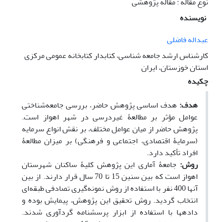
نوع مقاله : مقاله پژوهشی
نویسنده
عبداله فاضلی
کارشناس ارشد جامعه شناسی، کتابدار کتابخانه عمومی مرکزی
استان خوزستان، ایران
چکیده
هدف:
هدف اساسی پژوهش حاضر، بررسی جامعه‌شناختی
عوامل مؤثر بر مطالعۀ غیردرسی در شهر اهواز است.
پژوهش حاضر از میان عوامل مختلف، بر نقش انواع سرمایه
(سرمایۀ اقتصادی، اجتماعی و فرهنگی) بر میزان مطالعۀ
افراد تأکید دارد.
روش:
جامعۀ آماری این پژوهش کلیۀ ساکنان شهرستان
اهواز است که بین سنین 15 تا 70 سال قرار دارند. از بین
آنها 400 نفر با استفاده از روش نمونه‌گیری تصادفی طبقه‌ای
انتخاب گردید. روش تحقیق این پژوهش، پیمایش بوده و
داده­ها با استفاده از ابزار پرسشنامه گردآوری شدند.