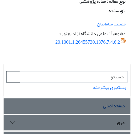
نوع مقاله : مقاله پژوهشی
نویسنده
مصیب سامانیان
عضوهیأت علمی دانشگاه آزاد بجنورد
20.1001.1.26455730.1376.7.4.6.2
جستجوی پیشرفته
صفحه اصلی
مرور