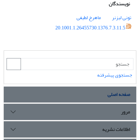
نویسندگان
تونی لیزنر
ماهرخ لطیفی
20.1001.1.26455730.1376.7.3.11.5
جستجوی پیشرفته
صفحه اصلی
مرور
اطلاعات نشریه