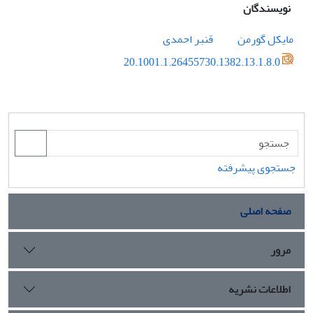
نویسندگان
مایکل گورمن
قنبر احمدی
‎ 20.1001.1.26455730.1382.13.1.8.0
جستجوی پیشرفته
صفحه اصلی
مرور
اطلاعات نشریه