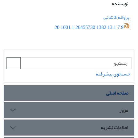
نویسنده
پروانه کاشانی
20.1001.1.26455730.1382.13.1.7.9
جستجوی پیشرفته
صفحه اصلی
مرور
اطلاعات نشریه