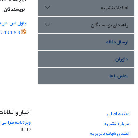
اطلاعات نشریه
نویسندگان
پاول.اس. الری
راهنمای نویسندگان
2.13.1.6.8
ارسال مقاله
داوران
تماس با ما
اخبار و اعلانات
صفحه اصلی
ویژه‌نامه طراحی 
درباره نشریه
10-16
اعضای هیات تحریریه