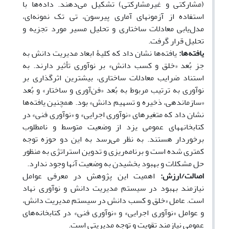
(مشارکتی و غیرمشارکتی) تشکیل می‌دهند. داده‌ها با
استفاده از آزمون­های آماری پیرسون، تی تک نمونه‌ای،
مدل‌یابی معادلات ساختاری و تحلیل مسیر مورد تجزیه و
تحلیل قرار گرفت.
یافته‌ها:
یافته‌ها نشان داد که کلیۀ ابعاد مدیریت دانش به
جز بُعد «خلق و کسب دانش» بر نوآوری تأثیر دارند. به
استناد ضرایب معادلات ساختاری، بیشترین اثرگذاری بر
نوآوری به ترتیب مربوط به بُعد «فن‌آوری و ساختار» و بُعد
«سازماندهی، ذخیره و تسهیم دانش» بود. همچنین یافته
ها
نشان داد که متغیرهای «نوآوری اجرایی» و «نوآوری فنی» در
کتابخانه­های عمومی یزد از وضعیت متوسط و نامطلوب
برخوردار هستند. به نظر می‌رسد به این دو حوزه توجه
کمتری شده است و برنامه‌ریزی و تدوین استراتژی به منظور
حل مشکلات و بهبود بخشیدن به وضعیت آنها وجود ندارد.
اصالت/ارزش:
اهمیت این پژوهش در معرفی عوامل
نیازمند بهبود در سیستم مدیریت دانش و نوآوری نهاد
است. عامل «خلق و کسب دانش در سیستم مدیریت دانش،
و عوامل «نوآوری اجرایی» و «نوآوری فنی» در کتابخانه
های
عمومی نیازمند تقویت و توجه مدیریتی است.