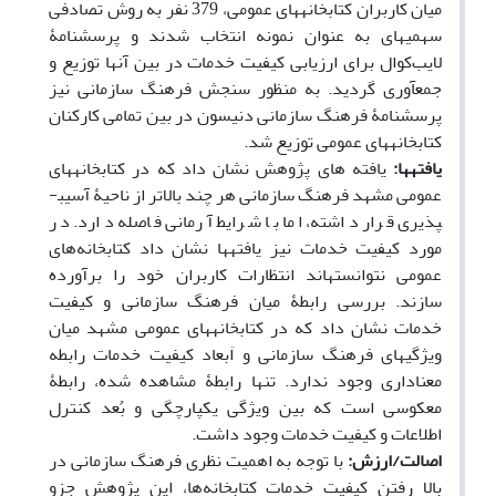
میان کاربران کتابخانه­های عمومی، 379 نفر به روش تصادفی
سهمیه­ای به عنوان نمونه انتخاب شدند و پرسشنامۀ
لایب
کوال برای ارزیابی کیفیت خدمات در بین آن­ها توزیع و
جمع­آوری گردید. به منظور سنجش فرهنگ سازمانی نیز
پرسشنامۀ فرهنگ سازمانی دنیسون در بین تمامی کارکنان
کتابخانه­های عمومی توزیع شد.
یافته­ها:
یافته­ های پژوهش نشان داد که در کتابخانه­های
عمومی مشهد فرهنگ سازمانی هر چند بالاتر از ناحیۀ آسیب­
پذیری قرار داشته، اما با شرایط آرمانی فاصله دارد. در
مورد کیفیت خدمات نیز یافته­ها نشان داد کتابخانه
های
عمومی نتوانسته­اند انتظارات کاربران خود را برآورده
سازند. بررسی رابطۀ میان فرهنگ سازمانی و کیفیت
خدمات نشان داد که در کتابخانه­های عمومی مشهد میان
ویژگی­های فرهنگ سازمانی و اَبعاد کیفیت خدمات رابطه
معناداری وجود ندارد. تنها رابطۀ مشاهده شده، رابطۀ
معکوسی است که بین ویژگی یکپارچگی و بُعد کنترل
اطلاعات و کیفیت خدمات وجود داشت.
اصالت/ارزش:
با توجه به اهمیت نظری فرهنگ سازمانی در
بالا رفتن کیفیت خدمات کتابخانه‌ها، این پژوهش جزو