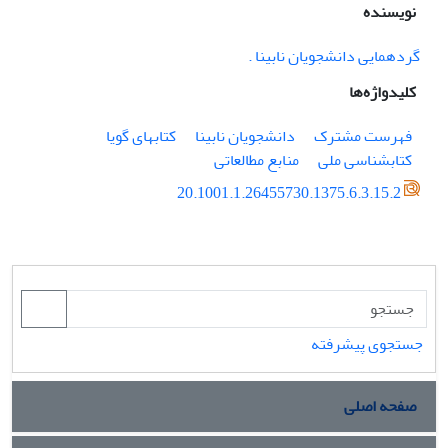
نویسنده
گردهمایی دانشجویان نابینا .
کلیدواژه‌ها
فهرست مشترک
دانشجویان نابینا
کتابهای گویا
کتابشناسی ملی
منابع مطالعاتی
20.1001.1.26455730.1375.6.3.15.2
جستجوی پیشرفته
صفحه اصلی