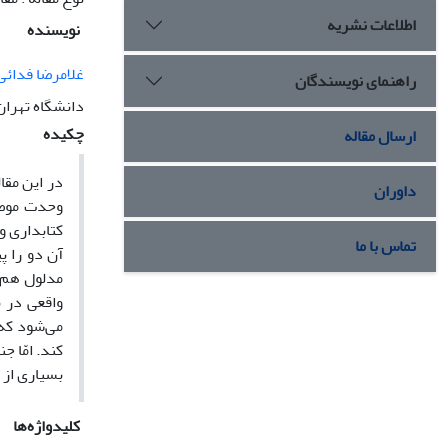
اطلاعات نشریه
نویسنده
غلامرضا فدائی
راهنمای نویسندگان
دانشگاه تهران
چکیده
ارسال مقاله
در این مقا
داوران
وحدت موضو
کتابداری و
تماس با ما
آن دو را پ
مدلول هم ق
واقعی در ن
می‌شود که ع
کند. امّا 
بسیاری از ع
کلیدواژه‌ها