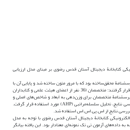
ی کتابخانۀ دیجیتال آستان قدس رضوی بر مبنای مدل ارزیابی
رسشنامۀ محقق
ساخته بود که با مرور متون ساخته شد و پایایی آن با
اش با نظر متخصصان تأیید شد. دو گروه از افراد مورد مطالعه قرار گرفتند: متخصصان (36 نفر از اعضای هیئت علمی و کتابداران
ده انتخاب شدند). پرسشنامۀ متخصصان برای وزن‌دهی به اَبعاد و شاخص‌های اصلی و
ی نتایج، تحلیل سلسله‌مراتبی (
AHP
) مورد استفاده قرار گرفت.
ررسی نتایج از اس.پی.اس.اس استفاده شد.
لکترونیکی کتابخانۀ دیجیتال آستان قدس رضوی با توجه به مدل
ه به داده‌های آزمون تی تک نمونه‌ای معنادار بود. این یافته بیانگر