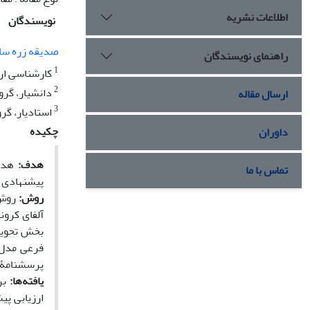
اطلاعات نشریه
نویسندگان
صدیقه زره سا
راهنمای نویسندگان
1
کارشناسی ارش
2
دانشیار، گرو
ارسال مقاله
3
استادیار، گر
چکیده
داوران
هدف:
هدف 
تماس با ما
پیشنهادی 
روش:
روش 
آلفای کرونب
فرعی مدل و
پرسشنامۀ 
یافته‌ها:
بر
ارزیابی پی