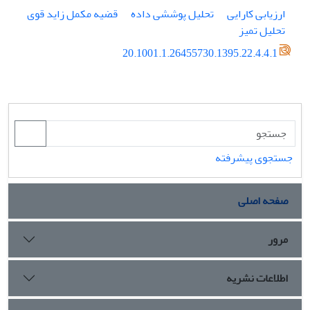
ارزیابی کارایی
تحلیل پوششی داده
قضیه مکمل زاید قوی
تحلیل تمیز
20.1001.1.26455730.1395.22.4.4.1
جستجوی پیشرفته
صفحه اصلی
مرور
اطلاعات نشریه