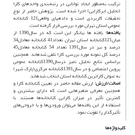
ترکیب به‌منظور ایجاد توانایی در رتبه‌بندی واحدهای کارا
(تحلیل ابرکارایی) اجرا شده است. پژوهش حاضر از نوع
تحقیقات کاربردی است و داده­های واقعی121 کتابخانه
عمومی استان تهران مورد بررسی قرار گرفته است.
یافته‌ها:
یافته ها بیانگر این است که در سال1390 از
میان121کتابخانه استان تهران تعداد41 کتابخانه معادل34
درصد و نیز در سال1391 تعداد 54 کتابخانه معادل45
درصد کل نمونه مورد بررسی، کارا تلقی شده­اند. همچنین
براساس نتایج تحلیل تمیز درسال1390کتابخانه عمومی
پروین اعتصامی و در سال1391کتابخانه مرکزی(پارک شهر)
به عنوان کاراترین کتابخانه استان انتخاب شده­اند.
اصالت/ارزش:
ارزش مقاله حاضر در تعیین کتابخانه کارا و
همچنین معرفی متغیرهایی است که دارای بیشترین و
کمترین تأثیر در میزان کارایی کتابخانه‌ها هستند. با
استفاده از این یافته‌ها می‌توان ورودی‌ها و یا خروجی‌های
تأثیرگذار را تقویت نمود.
کلیدواژه‌ها