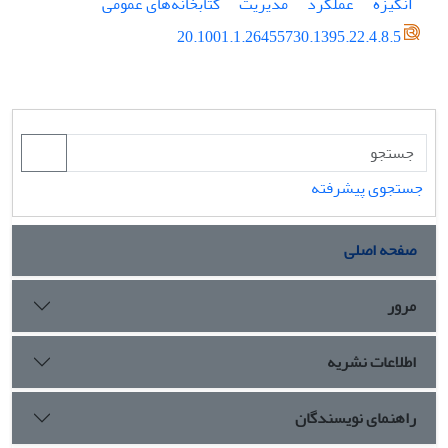
انگیزه
عملکرد
مدیریت
کتابخانه‌های عمومی
20.1001.1.26455730.1395.22.4.8.5
جستجوی پیشرفته
صفحه اصلی
مرور
اطلاعات نشریه
راهنمای نویسندگان