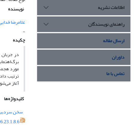
اطلاعات نشریه
نویسنده
غلامرضا فدایی
راهنمای نویسندگان
-
چکیده
ارسال مقاله
داوران
برگ
اهتماب
مورد هجمه 
تماس با ما
ترتیب داده
آغاز می‌شو
کلیدواژه‌ها
سخن سردبیر
6.23.1.8.6