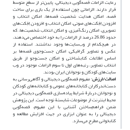
رعایت الزامات قصه‌گویی دیجیتالی، پایین‌تر از سطح متوسط
قرار دارند. الزاماتی چون استفاده از یک بازی برای ساخت
قصه، امکان هدایت شخصیت قصه
ها، امکان انتخاب و
افزودن اِفِکت‌های صوتی، امکان انتخاب و افزودن اِفِکت‌های
تصویری، امکان رنگ‌آمیزی، و امکان انتخاب شخصیت‌ها، که
حدود 26.86 درصد از الزامات را به خود اختصاص می‌دهند،
در هیچکدام از وب
سایت‌ها وجود نداشتند. استفاده از
عکس و تصاویر گرافیکی، امکان جست
وجوی قصه‌ها بر
اساس اطلاعات کتابشناختی و امکان جست
وجو از طریق
انتخاب تصاویر، رتبه
های اول تا سوم الزامات موجود در وب
سایت‌های کودکان و نوجوانان ایران بودند.
اصالت/ارزش
: مفهوم قصه‌گویی دیجیتالی و آگاهی
رسانی به
دست‌اندرکاران کتابخانه‌های عمومی و کتابخانه
های کودکان
و نوجوانان دربارۀ شرایط پیاده‌سازی قصه‌گویی دیجیتالی در
محیط اینترنت از موضوعات شایستۀ توجه است. این پژوهش
ضمن فراهم‌ساختن آشنایی با این مفهوم، قصه‌گویی
دیجیتالی را به عنوان ابزاری در جهت افزایش مطالعه و
کتابخوانی مطرح می‌سازد.