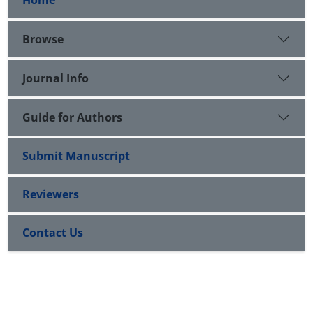
Home
Browse
Journal Info
Guide for Authors
Submit Manuscript
Reviewers
Contact Us