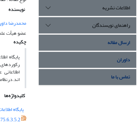
اطلاعات نشریه
نویسنده
محمدرضا داورپ
راهنمای نویسندگان
عضو هیأت علم
چکیده
ارسال مقاله
پایگاه اطل
داوران
رکوردهای م
اطلاعاتی 
تماس با ما
اند.درنظام
کلیدواژه‌ها
پایگاه اطلاعات
75.6.3.5.2