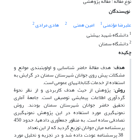
نوع مقاله : مقاله پژوهشی
نویسندگان
2
2
1
علیرضا مؤتمنی
امین همتی
هادی مرادی
1
دانشگاه شهید بهشتی
2
دانشگاه سمنان
چکیده
هدف
: هدف مقالۀ حاضر شناسایی و اولویت⁮بندی موانع و
مشکلات پیش روی جوانان شهرستان سمنان در گرایش به
استفاده از خدمات کتابخانه⁮های عمومی است.
روش
: پژوهش از حیث هدف کاربردی و از نظر نحوۀ
گردآوری اطلاعات پیمایشی توصیفی است. جامعۀ آماری
تحقیق حاضر جوانان شهرستان سمنان بودند. روش
نمونه⁮گیری مورد استفاده در این پژوهش نمونه⁮گیری
تصادفی ساده است. به منظور جمع⁮آوری داده⁮­ها، حدود 450
پرسشنامه میان جوانان توزیع گردید که از این تعداد
38 پرسشنامه­ عودت داده شد و در تجزیه و تحلیل مورد