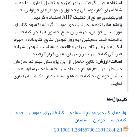
استفاده قرار گرفت. برای تجزیه و تحلیل آماری، علاوه بر
شاخص⁮های آمار توصیفی و جداول و نمودارهای فراوانی، جهت
اولویت⁮بندی موانع از تکنیک
AHP
استفاده گردید.
یافته­ ها:
با توجه به رتبه⁮بندی صورت گرفته «کمبود کتاب⁮های
مورد نیاز جوانان» مهمترین مانع حضور آنها در کتابخانه⁮ها
دانسته شد. همچنین «به روز نبودن منابع کتابخانه»، «نبود
انگیزه و زمان کافی برای مطالعه» و «مناسب نبودن شرایط
فیزیکی کتابخانه⁮ها» در رتبه⁮های بعدی قرار گرفتند.
اصالت/ارزش:
نتایج حاصل از این پژوهش می­تواند سازمان
ذی⁮ربط را در رفع موانع و ایجاد شرایط مساعد به⁮منظور جذب
بیشتر جوانان به کتابخانه ­ها و استفاده از امکانات آنها یاری
نماید.
کلیدواژه‌ها
واژه‌های کلیدی: موانع استفاده
کتابخانه⁮های عمومی
خدمات
کتابخانه
جوانان
سمنان
20.1001.1.26455730.1391.18.4.2.1