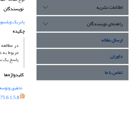
اطلاعات نشریه
نویسندگان
پاتریک ویلسو
راهنمای نویسندگان
چکیده
ارسال مقاله
در مطالعه 
مربوط به د
داوران
پاسخ یک سو
تماس با ما
کلیدواژه‌ها
تحقیق وتوسع
75.6.1.5.8