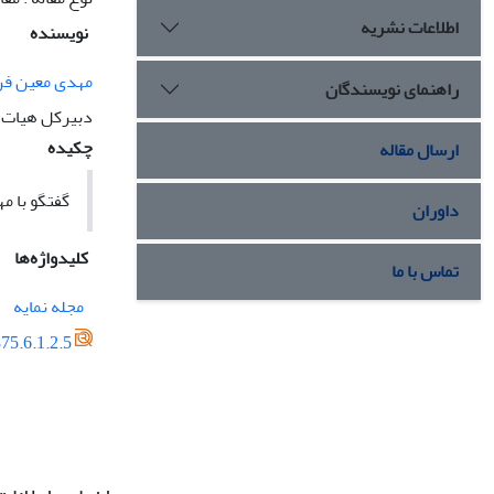
اطلاعات نشریه
نویسنده
مهدی معین فر
راهنمای نویسندگان
دبیرکل هیات ا
چکیده
ارسال مقاله
گفتگو با 
داوران
کلیدواژه‌ها
تماس با ما
مجله نمایه
75.6.1.2.5