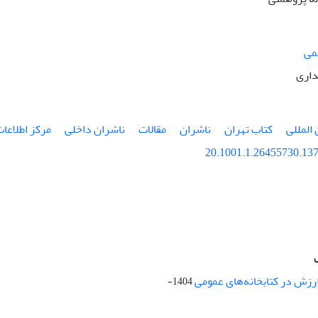
می
داری
 المللی
کتاب تهران
ناشران
مقالات
ناشران داخلی
مرکز اطلاعا
20.1001.1.26455730.137
ارزش در کتابخانه‌های عمومی
1404-