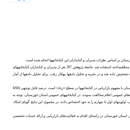
ستان بر اساس نظرات مدیران و کتابداران این کتابخانه­ها انجام شده است.
پژوهش حاضر پیمایشی و از نوع توصیفی است. در این پژوهش، برای گردآوری داده­ها از پرسشنامۀ محقّق­ساخته استفاده شد. جامعۀ پژوهش 287 نفر از مدیران و کتابداران کتابخانه­های
از 120 پرسشنامۀ دریافت شده، 93 پرسشنامه قابل استفاده تشخیص داده شد و در تجزیه و تحلیل داده­ها به­کار رفت. برای تحلیل داده­ها از آمار
یافته ­های پژوهش نشان داد که میزان آشنایی مدیران و کتابداران کتابخانه­های عمومی استان خوزستان با مفهوم بازاریابی در کتابخانه­ها در سطح «زیاد» است. درصد قابل توجهی (8/68
های عمومی اعلام مخالفت نمودند. در کتابخانه­های عمومی استان خوزستان، توجه به
 اولویت­های اول تا چهارم را به خود اختصاص دادند. در مجموع، این نتایج گویای امکان­
ومی استان خوزستان در راستای اقدام به فعالیت
های بازاریابی و ارائۀ خدمات تخصصی