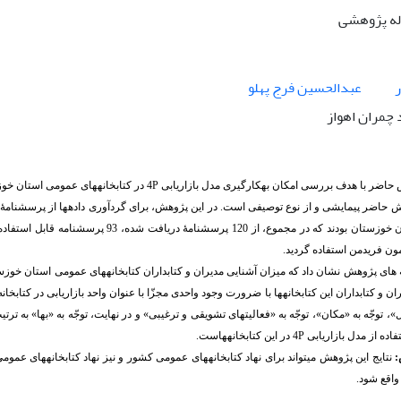
اله پژوهشی
ر
عبدالحسین فرج پهلو
چمران اهواز
حاضر با هدف بررسی امکان به­کارگیری مدل بازاریابی
4P
در کتابخانه­های عمومی استان خوز
عمومی استان خوزستان بودند که در مجموع، 
ون فریدمن استفاده گردید.
ان و کتابداران این کتابخانه­ها با ضرورت وجود واحدی مجزّا با عنوان واحد بازاریابی در کتابخانه
 توجّه به «مکان»، توجّه به «فعالیت­های تشویقی و ترغیبی» و در نهایت، توجّه به «بها» به ترتیب
فاده از مدل بازاریابی
4P
در این کتابخانه­هاست.
:
نتایج این پژوهش می­تواند برای نهاد کتابخانه­های عمومی کشور و نیز نهاد کتابخانه­های عم
واقع شود.