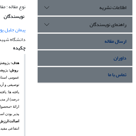
نوع مقاله : مق
اطلاعات نشریه
نویسندگان
راهنمای نویسندگان
پیمان جلیل پو
دانشگاه شهید 
ارسال مقاله
چکیده
داوران
هدف:
پژوهش 
روش:
تماس با ما
توصیفی و آزم
یافته­ ها:
درصد) از مدیر
ارائۀ «محصول»،
پذیر بودن است
اصالت/ارزش
انتفاعی مفید 