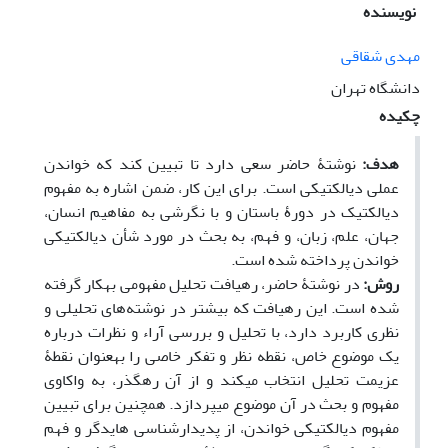
نویسنده
مهدی شقاقی
دانشگاه تهران
چکیده
هدف:
نوشتۀ حاضر سعی دارد تا تبیین کند که خواندن
عملی دیالکتیکی است. برای این کار، ضمن اشاره به مفهوم
دیالکتیک در دورۀ باستان و با نگرشی به مفاهیم انسان،
جهان، علم، زبان، و فهم، به بحث در مورد شأن دیالکتیکی
خواندن پرداخته شده است.
روش:
در نوشتۀ حاضر، رهیافت تحلیل مفهومی به⁮کار گرفته
شده است. این رهیافت که بیشتر در نوشته‌های تحلیلی و
نظری کاربرد دارد، با تحلیل و بررسی آراء و نظرات درباره
یک موضوع خاص، نقطه نظر و تفکر خاصی را به⁮عنوان نقطۀ
عزیمت تحلیل انتخاب می⁮کند و از آن رهگذر، به واکاوی
مفهوم و بحث در آن موضوع می⁮پردازد. همچنین برای تبیین
مفهوم دیالکتیکی خواندن، از پدیدارشناسی هایدگر و فهم