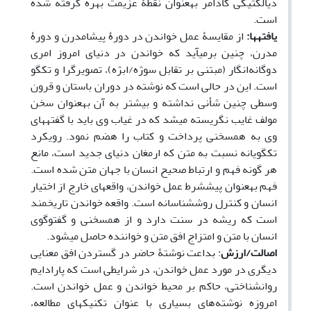
دیالکتیکی گادامر به⁮عنوان نقطۀ عزیمت بهره گرفته شده
است.
یافته⁮ها:
از مقایسۀ عمل خواندن در دورۀ پیشامدرن و دورۀ
مدرن، چنین برمی⁮آید که خواندن در دنیای امروز امری
دوگانه‌انگار (مبتنی بر تقابل سوژه/ابژه)، تصویرگرا و تک⁮گو
است. این در حالی است که نوشته در دوران باستان و قرون
وسطی چنین شأنی نداشته و بیشتر به آن به⁮عنوان سخن
مولف غایب نگریسته می⁮شد که در غیاب وی باید با گفته⁮های
وی به همسخنی پرداخت و کتاب را هضم نمود. رویکرد
تک⁮گویانه نسبت به متن که ارمغان دنیای جدید است، مانع
هر گونه فهم و ارتباط صحیح انسان با جهان متن شده است.
فهم به⁮عنوان پیش⁮شرط عمل خواندن، واقعه⁮ای خارج از اختیار
انسان و کنترل روش⁮شناسانه است. واقعه خواندن تاریخمند
است که ریشه در سنت دارد و از همسخنی و گفت⁮وگوی
انسان با متن و امتزاج افق متن و خواننده حاصل می⁮شود.
اصالت/ارزش
: بداعت نوشتۀ حاضر در گستردن افق معنایی
دیگری در مورد عمل خواندن، در شرایطی است که پارادایم
روانشناختی، حاکم بر محیط خواندن و عمل خواندن است.
امروزه نوشته‌های بسیاری با عنوان تکنیک⁮های مطالعه،