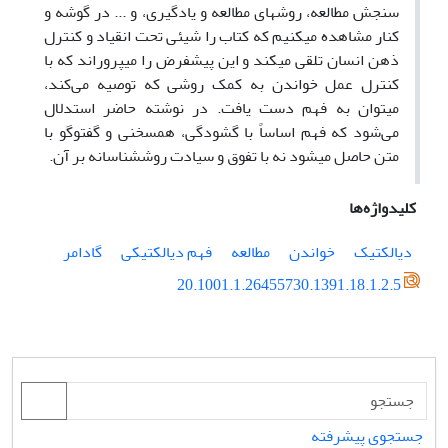
سنجش مطالعه، روش⁮های مطالعه و یادگیری، و ... در گوشه و
کنار مشاهده می⁮کنیم که کتاب را شیئی تحت انقیاد و کنترل
ذهن انسان تلقی می⁮کند و این پیش⁮فرض را می⁮پروراند که با
کنترل عمل خواندن به کمک روشی که توصیه می‌کند،
می⁮توان به فهم دست یافت. در نوشته حاضر استدلال
می‌شود که فهم اساساً با گشودگی، همسخنی و گفت⁮وگو با
متن حاصل می⁮شود نه با تفوق و سیادت روش⁮شناسانه بر آن.
کلیدواژه‌ها
دیالکتیک
خواندن
مطالعه
فهم دیالکتیکی
گادامر
20.1001.1.26455730.1391.18.1.2.5
جستجوی پیشرفته