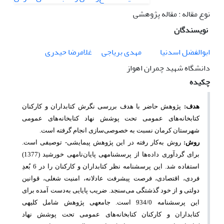
نوع مقاله : مقاله پژوهشی
نویسندگان
ابوالفضل اسدنیا
مهدی بریاجی
غلامرضا حیدری
دانشگاه شهید چمران اهواز
چکیده
هدف:
پژوهش حاضر با هدف بررسی نگرش کتابداران و کارکنان
کتابخانه‌های عمومی تحت پوشش نهاد کتابخانه‌های عمومی
شهرستان کرمان نسبت به خصوصی‌سازی انجام گرفته است.
روش:
روش به‌کار رفته در این پژوهش پیمایشی- توصیفی است.
برای گردآوری داده‌ها از پرسشنامه­ی پایان‌نامه­ی خورشید (1377)
استفاده شد. این پرسشنامه نظر کتابداران و کارکنان را در 6 بُعدِ
فردی، اقتصادی، فرصت پیشرفت عادلانه، امنیت شغلی، قوانین
دولتی و از خود گذشتگی می‌سنجد. ضریب پایایی به
دست آمده برای
این پرسشنامه 934/0 است. جامعه­ی پژوهش شامل کلیه­ی
کتابداران و کارکنان کتابخانه‌های عمومی تحت پوشش نهاد