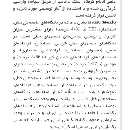
دلفی انجام گرفته است. داده­ها از طریق سیاهۀ وارسی،
گردآوری شده و با استفاده از آمار توصیفی مورد تجزیه و
تحلیل قرار گرفته است.
یافته‌ها:
یافته‌ها نشان داد که در پایگاه‌های جامعۀ پژوهش،
استاندارد
TEI
(با 4/81 درصد) دارای بیشترین میزان
کاربرد و پوشش مدخل‌های نسخه­های خطی است. در
پایگاه­های نسخه­های خطی فارسی، استاندارد فراداده‌ای
متس (به‌عنوان استاندارد فراداده­ای ساختاری)، و
استانداردهای فراداده­ای دابلین کور (با 8/56 درصد) و
مودس (با 1/77 درصد) در بخش توصیف، به‌ترتیب دارای
بیشترین فراوانی بوده است. همچنین مشخص شد در
بخش‌های مربوط به توصیف و ارائه اطلاعات نسخه‌های خطی،
نبود یکدستی در استفاده از استانداردهای فراداده‌ای
به‌چشم می‌آید. این مسأله که از ضعف‌های پایگاه‌های
نسخه‌های خطی فارسی می‌باشد، لزوم توجه به یکدستی در
توصیف نسخه­ها و استفاده از استانداردهای فراداده­ای
یکدست با جامعیت بالا مانند تی ای آی و در نهایت وجود
سازمانی همچون کتابخانۀ ملی ایران جهت ارائه خط مشی
یکسان در این زمینه را آشکار می‌نماید.