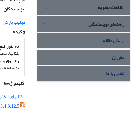
اطلاعات نشریه
نویسندگان
فیلیپ بارکر
راهنمای نویسندگان
چکیده
ارسال مقاله
کتابها،سعی
داوران
زمان،ورق زد
توسعه مهار
تماس با ما
کلیدواژه‌ها
کتابهای الکت
3.4.3.12.5