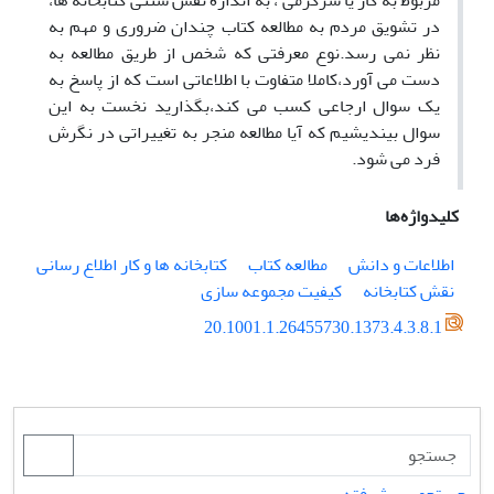
مربوط به کار یا سرگرمی ، به اندازۀ نقش سنتی کتابخانه ها،
در تشویق مردم به مطالعه کتاب چندان ضروری و مهم به
نظر نمی رسد.نوع معرفتی که شخص از طریق مطالعه به
دست می آورد،کاملا متفاوت با اطلاعاتی است که از پاسخ به
یک سوال ارجاعی کسب می کند،بگذارید نخست به این
سوال بیندیشیم که آیا مطالعه منجر به تغییراتی در نگرش
فرد می شود.
کلیدواژه‌ها
اطلاعات و دانش
مطالعه کتاب
کتابخانه ها و کار اطلاع رسانی
نقش کتابخانه
کیفیت مجموعه سازی
20.1001.1.26455730.1373.4.3.8.1