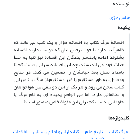
نویسنده
عباس حرّی
چکیده
افسانۀ مرگ کتاب به افسانه هزار و یک شب می ماند که
ظاهراً بنا دارد تا خواب رفتن آنان که دوست دارند افسانه
بشنوند ادامه یابد.سرایندگان این افسانه نیز تنها به حفظ
حیات خود می اندیشند، چه این افسانه سرایی دست کم تا
بامداد نسل بعد حیاتشان را تضمین می کند. در منابع
ومحافل، به طور مستقیم یا غیر مستقیم،از مرگ یا نامیرایی
کتاب سخن می رود و هر یک از این دو تلقی نیز هواخواهان
و مخالفانی دارد. اما فی الواقع پدیده ای به نام مرگ یا
جاودانی-دست کم برای این مقولۀ خاص متصور است؟
کلیدواژه‌ها
مرگ کتاب
تاریخ علم
کتابداران و اطلاع رسانان
اطلاعات