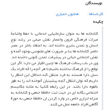
نویسندگان
کارناساها .
همایون حمیاری
چکیده
کتابخانه ها به عنوان سازمانهایی خدماتی، با حفظ واشاعۀ
میراث فرهنگی قرون واعصار نقش مهمی در رشد نوع
انسان و تمدن بشری داشته اند. به اعتقاد باتلر در عصر
حاضر کتابخانه ها بنا بر ضرورت های ملموسی بوجود آمده و
نقش اجتماعی حیاتی در پیشرفت تمدن کنونی داشته اند.
وی در باب رسالت فرهنگ ها چنین اظهار می دارد: اگر این
توقع را از فرهنگ نداشته باشیم تا هر آنچه را که افراد یک
نسل دارا هستند به فرد منتقل کند،حداقل این انتظار را
داریم که توان انتقال آنچه پیشینیان آموخته اند را به طور
بالقوه دارا باشد. در این رابطه کتابها به مثابه مکانیسم
اجتماعی یگانه ای در جهت ثبت حافظۀ جمعی و کتابخانه به
منزله ابزاری خاص در وارد کردن ان حافظۀ جمعی به حوزۀ
آگاهی افراد جامعه عمل می کنند.