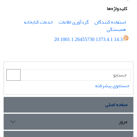
کلیدواژه‌ها
استفاده کنندگان
گردآوری اطاعات
خدمات کتابخانه
همبستگی
20.1001.1.26455730.1373.4.1.14.3
جستجوی پیشرفته
صفحه اصلی
مرور