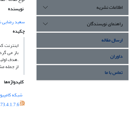
اطلاعات نشریه
نویسنده
سعید رضایی ش
راهنمای نویسندگان
چکیده
ارسال مقاله
داوران
.هدف اولیۀ
از جمله مش
تماس با ما
کلیدواژه‌ها
شبکه کامپیو
73.4.1.7.6