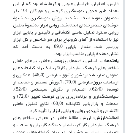
فارس، اصفهان، خراسان جنوبی و کرمانشاه بود که از این
تعداد طبق جدول نمونه‌گیری کرجسی و مورگان 191 نفر
به
عنوان نمونه انتخاب شدند. روش نمونه‌گیری به شیوۀ
خوشه‌ای چندمرحله‌ای انجام شد. روایی ابزار به
شیوۀ تحلیل
روایی محتوا، تحلیل عاملی اکتشافی و تأییدی و پایایی ابزار
نیز با استفاده از آلفای کرونباخ برای هر شاخص و کل ابزار
بررسی شد. مقدار پایایی 89
0 به دست آمد که
/
نشان
دهندۀ پایایی مناسب ابزار بود.
یافته‌ها:
بر اساس یافته‌های پژوهش حاضر، بارهای عاملی
شاخص‌های فرهنگ سازمانی کارآفرینانۀ نهاد کتابخانه‌های
عمومی عبارت‌اند از: شور و شوق سازمانی (46
0)، همکاری و
/
ارتباطات برون
سازمانی (70
0)، آموزش مستمر و حمایت از
/
توسعه (62/0)، انسجام و نگرش سیستمی (52/0)،
سیاست‌گذاری و برنامه‌ریزی برای فرصت تغییر (72
0) و
/
خدمات و بازاریابی کتابخانه (68
0) نتایج تحلیل عاملی
/
اکتشافی و تأییدی، روایی و پایایی ابزار را تأیید کرد.
اصالت/ارزش:
ارزش مقالۀ حاضر در معرفی شاخص
های
فرهنگ سازمانی کارآفرینانه از دیدگاه کاربران و ساخت و
اعتباریابی ابزار سنجش آن در نهاد کتابخانه
های عمومی