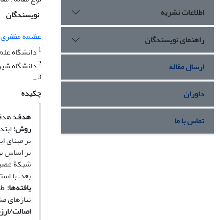
اطلاعات نشریه
نویسندگان
عظیمه مظفری
راهنمای نویسندگان
1
دانشگاه علم 
2
دانشگاه شیر
ارسال مقاله
3
-
چکیده
داوران
هدف:
هدف 
تماس با ما
روش:
ابتد
بر مبنای ا
بر اساس نو
شبکۀ عصبی 
بعد، با اس
یافته‌ها:
طب
نیازهای مش
اصالت/ارز