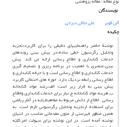
نوع مقاله : مقاله پژوهشی
نویسندگان
آلن کویر
علی جلالی دیزجی
چکیده
نوشتۀ حاضر راهنماییهای دقیقی را برای کاربرد«تجزیه
وتحلیل رگرسیون خطی ساده»در پیش بینی روندهای
خدمات کتابداری و اطلاع رسانی ارائه می کند. پیش
بینی،عنصری با اهمیت در برنامه ریزی و تصمیم گیری
خدمات کتابداری و اطلاع رسانی است و با حرفه کتابداری و
اطلاع رسانی رابطه نزدیک دارد. حوزه های احتمالی کاربرد
پیش بینی به قرار زیر است: الف.رشد مواد کتابخانه
ب.هزینه مواد کتابخانه ج.نیاز برای خدمات کتابداری واطلاع
رسانی . اطلاع از دانش مربوط به مفاهیم پایه در آمار ریاضی
برای استفاده ازتجزیه وتحلیل رگرسیونی لازم است. به
همین منظور فهرستی از متون مقدماتی مناسب در انتهای
نوشته آمده است. در این نوشته برای سهولت امر،کلیّه