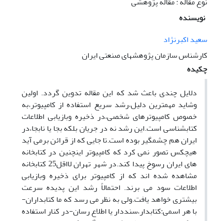
نوع مقاله : مقاله پژوهشی
نویسنده
سعید اکبرنژاد
کارشناس سازمان پژوهشهای صنعتی ایران
چکیده
دلایل چندی باعث شد که این مقاله تدوین گردد. اولین
وشاید مهمترین دلیل،رشد سریع استفاده از کامپیوتر،به
خصوص کامپیوترهای شخصی،در ذخیره وبازیابی اطلاعات
کتابشناسی است.این رشد نه در جریان بلکه بجا یا نابجا،در
ایران هم چشمگیر بوده است.تا جایی که از قرائن برمی آید
هیچکس تصور نمی کرد که کامپیوتر اینچنین در کتابخانه
های ایران رسوخ پیدا کند.در شهر تهران لااقل25 کتابخانه
مشاهده شده اند که از کامپیوتر برای ذخیره وبازیابی
اطلاعات سود می برند. احتمالاً رشد این پدیده سرعت
بیشتری خواهد یافت.ولی به نظر می رسد که ما کتابداران-
با هر اسمی:کتابدار،سنددار یا اطلاع رسان-در کنار استفاده