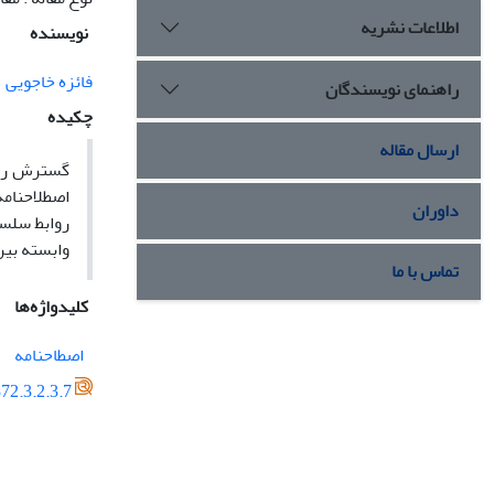
اطلاعات نشریه
نویسنده
فائزه خاجویی
راهنمای نویسندگان
چکیده
ارسال مقاله
گسترش روز
اصطلاحنامه
داوران
روابط سلسل
وابسته بین
تماس با ما
کلیدواژه‌ها
اصطاحنامه
72.3.2.3.7