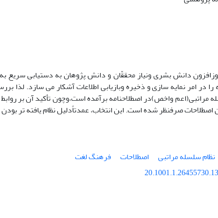
افزون دانش بشری ونیاز محققّان و دانش پژوهان به دستیابی سریع به ا
 را در امر نمایه سازی و ذخیره وبازیابی اطلاعات آشکار می سازد. لذ
ه مراتبی(اعم واخص)در اصطلاحنامه برآمده است،وچون تأکید آن بر روابط
 اصطلاحات صرفنظر شده است. این انتخاب، عمدتاًدلیل نظام یافته تر بودن
نظام سلسله مراتبی
اصطلاحات
فرهنگ لغت
20.1001.1.26455730.13